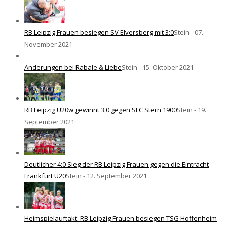
RB Leipzig Frauen besiegen SV Elversberg mit 3:0
Stein - 07.
November 2021
Änderungen bei Rabale & Liebe
Stein - 15. Oktober 2021
RB Leipzig U20w gewinnt 3:0 gegen SFC Stern 1900
Stein - 19.
September 2021
Deutlicher 4:0 Sieg der RB Leipzig Frauen gegen die Eintracht
Frankfurt U20
Stein - 12. September 2021
Heimspielauftakt: RB Leipzig Frauen besiegen TSG Hoffenheim