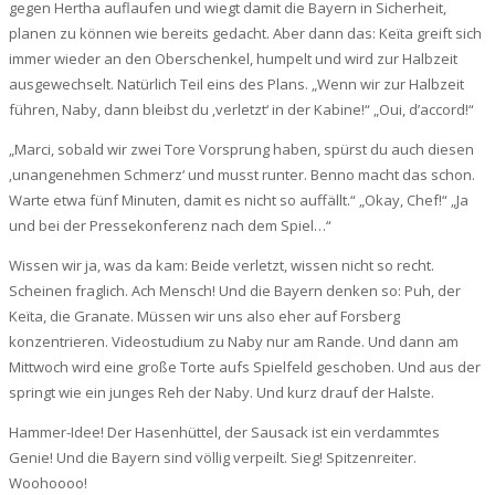
gegen Hertha auflaufen und wiegt damit die Bayern in Sicherheit,
planen zu können wie bereits gedacht. Aber dann das: Keïta greift sich
immer wieder an den Oberschenkel, humpelt und wird zur Halbzeit
ausgewechselt. Natürlich Teil eins des Plans. „Wenn wir zur Halbzeit
führen, Naby, dann bleibst du ‚verletzt‘ in der Kabine!“ „Oui, d’accord!“
„Marci, sobald wir zwei Tore Vorsprung haben, spürst du auch diesen
‚unangenehmen Schmerz‘ und musst runter. Benno macht das schon.
Warte etwa fünf Minuten, damit es nicht so auffällt.“ „Okay, Chef!“ „Ja
und bei der Pressekonferenz nach dem Spiel…“
Wissen wir ja, was da kam: Beide verletzt, wissen nicht so recht.
Scheinen fraglich. Ach Mensch! Und die Bayern denken so: Puh, der
Keïta, die Granate. Müssen wir uns also eher auf Forsberg
konzentrieren. Videostudium zu Naby nur am Rande. Und dann am
Mittwoch wird eine große Torte aufs Spielfeld geschoben. Und aus der
springt wie ein junges Reh der Naby. Und kurz drauf der Halste.
Hammer-Idee! Der Hasenhüttel, der Sausack ist ein verdammtes
Genie! Und die Bayern sind völlig verpeilt. Sieg! Spitzenreiter.
Woohoooo!