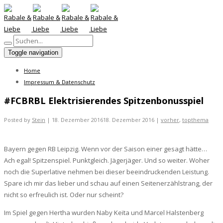
Toggle navigation
Home
Impressum & Datenschutz
#FCBRBL Elektrisierendes Spitzenbonusspiel
Posted by
Stein
|
18. Dezember 2016
18. Dezember 2016
|
vorher
,
topthema
Bayern gegen RB Leipzig. Wenn vor der Saison einer gesagt hätte…
Ach egal! Spitzenspiel. Punktgleich. Jägerjäger. Und so weiter. Woher
noch die Superlative nehmen bei dieser beeindruckenden Leistung.
Spare ich mir das lieber und schau auf einen Seitenerzählstrang, der
nicht so erfreulich ist. Oder nur scheint?
Im Spiel gegen Hertha wurden Naby Keïta und Marcel Halstenberg