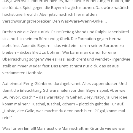
ausgewechselt. Hinterher hieß es, dass beide Verletzungen haben, die
sie für das Spiel gegen die Bayern fraglich machen. Das wäre natürlich
höchst unerfreulich. Aber jetzt mach ich hier mal den
Verschwörungstheoretiker. Den Was-Wäre-Wenn-Onkel…
Drehen wir die Zeit zurück. Es ist Freitag Abend und Ralph Hasenhüttel
sitzt noch in seinem Büro und grübelt. Die Formation gegen Hertha
steht fest. Aber die Bayern – das wird ein – um in seiner Sprache zu
bleiben – dickes Brett zu bohren. Wie kann man da nur für eine
Überraschung sorgen? Wie es Hasi auch dreht und wendet – irgendwie
stellt er immer wieder fest: Das Brett ist nicht nur dick, das ist aus
verdammten Hartholz.
Auf einmal: Peng! Glühbirne durchgebrannt. Alles zappenduster. Und
damit die Erleuchtung: Schwarzmalen vor dem Bayernspiel. Aber wie.
„Au revoir, coach!“ – das war Naby im Gehen. „Hey, Naby, j’ai une idee,
komm mal her.“ Tuschel, tuschel, kichern – plötzlich geht die Tür auf.
„Halste, alte Galle, was machst du denn noch hier…? Egal, komm mal
rein!“
Was für ein Einfall! Man lässt die Mannschaft, im Grunde wie sie war