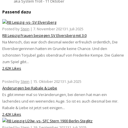
aka System Troll - 11 Oktober
Passend dazu
Posted by
Stein
|
7. November 2021
31. Juli 2025
RB Leipzig Frauen besiegen SV Elversberg mit 3:0
Na Mensch, das war doch diesmal wieder erfreulich ordentlich, Die
Elversbergerinnen hatten im Grunde keine Chance. Und den
schönsten Torjubel gabs obendrauf von Frederike Kempe. Die Galerie
zum Spiel gibt...
2.62K Likes
Posted by
Stein
|
15. Oktober 2021
31. Juli 2025
Änderungen bei Rabale & Liebe
Es gibt immer mal so Veränderungen, bei denen hat man ein
lachendes und ein weinendes Auge. So ist es auch diesmal bei mir.
Rabale & Liebe ist jetzt seit einigen...
2.42K Likes
Posted by
Stein
|
19. September 2021
31. Juli 2025