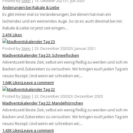
Posted by
Stein
|
15. Oktober 2021
31. Juli 2025
Änderungen bei Rabale & Liebe
Es gibt immer mal so Veränderungen, bei denen hat man ein
lachendes und ein weinendes Auge. So ist es auch diesmal bei mir.
Rabale & Liebe ist jetzt seit einigen...
2.41K Likes
Posted by
Stein
|
23. Dezember 2020
20. Januar 2021
Madlventskalender Tag 23: Schneeflocken
Adventszeit! Beste Zeit, selbst ein wenig fleißig zu werden und sich im
Backen und Zubereiten zu versuchen. Wir bringen euch jeden Tag ein
neues Rezept. Und wenn wir schreiben wir,...
1.64K Likes
Leave a comment
Posted by
Stein
|
22. Dezember 2020
23. Dezember 2020
Madlventskalender Tag 22: Mandelhörnchen
Adventszeit! Beste Zeit, selbst ein wenig fleißig zu werden und sich im
Backen und Zubereiten zu versuchen. Wir bringen euch jeden Tag ein
neues Rezept. Und wenn wir schreiben wir,...
1.43K Likes
Leave a comment