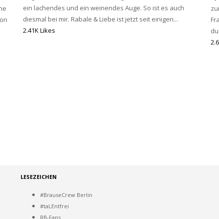
ein lachendes und ein weinendes Auge. So ist es auch
ne
zu
diesmal bei mir. Rabale & Liebe ist jetzt seit einigen...
von
Fr
2.41K Likes
du
2.
LESEZEICHEN
#BrauseCrew Berlin
#taLEntfrei
RB-Fans