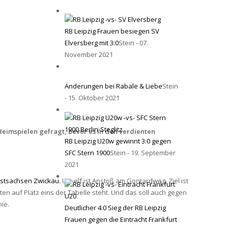
RB Leipzig Frauen besiegen SV
Elversberg mit 3:0
Stein - 07.
November 2021
Änderungen bei Rabale & Liebe
Stein
- 15. Oktober 2021
 Heimspielen gefragt, bevor es in den verdienten
RB Leipzig U20w gewinnt 3:0 gegen
SFC Stern 1900
Stein - 19. September
2021
estsachsen Zwickau.
Um elf ist Anstoß am Gontardweg. Ziel ist
n auf Platz eins der Tabelle steht. Und das soll auch gegen
ie.
Deutlicher 4:0 Sieg der RB Leipzig
Frauen gegen die Eintracht Frankfurt