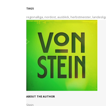
TAGS
regionalliga
,
nordost
,
ausblick
,
herbstmeister
,
landeslig
ABOUT THE AUTHOR
Stein