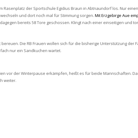
m Rasenplatz der Sportschule Egidius Braun in Abtnaundorf los. Nur eine
 wechseln und dort noch mal für Stimmung sorgen.
Mit Erzgebirge Aue em
agegen bereits 58 Tore geschossen. Klingt nach einer einseitigen und tor
nicht bereuen. Die RB Frauen wollen sich für die bisherige Unterstützung 
infach nur ein Sandkuchen wartet.
tien vor der Winterpause erkämpfen, heißt es für beide Mannschaften. Das
h weiter.