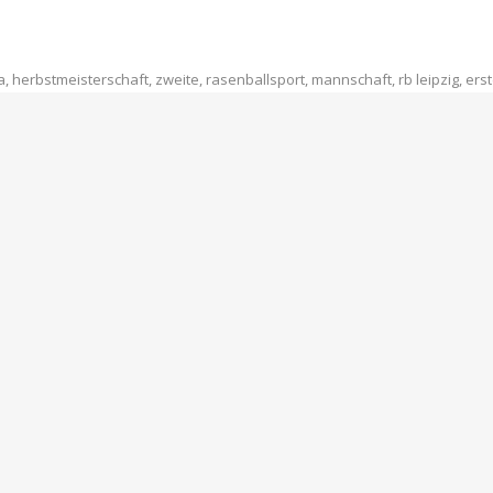
a
,
herbstmeisterschaft
,
zweite
,
rasenballsport
,
mannschaft
,
rb leipzig
,
ers