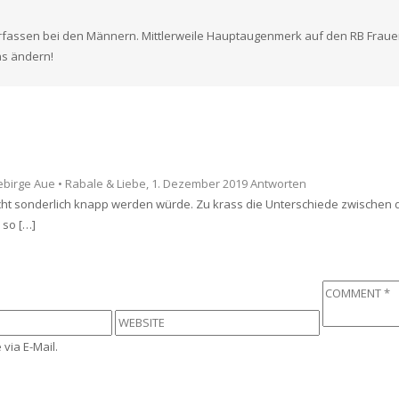
rfassen bei den Männern. Mittlerweile Hauptaugenmerk auf den RB Frauen i
as ändern!
ebirge Aue • Rabale & Liebe
, 1. Dezember 2019
Antworten
nicht sonderlich knapp werden würde. Zu krass die Unterschiede zwische
 so […]
via E-Mail.