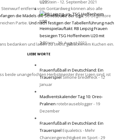
U20
Stein - 12. September 2021
n Steinwurf entfernt vom Gontardweg können also alle
pfangen die Mädels die Schießbude der Liga.
56 Gegentore
reichen Partie.
Und nach festigen der Tabellenführung nach
Heimspielauftakt: RB Leipzig Frauen
besiegen TSG Hoffenheim U20 mit
2:0
Stein - 29. August 2021
der Fans bedanken und laden zu selbst gebackenem Kuchen ein.
LIEBE WORTE
Frauenfußball in Deutschland: Ein
s beide unangefochten Herbstmeister ihrer Ligen sind, ist
Trauerspiel
Simone bredereck - 12
Januar
Madlventskalender Tag 10: Oreo-
Pralinen
rotebrauseblogger - 19
Dezember
Frauenfußball in Deutschland: Ein
Trauerspiel
Equaletics - Mehr
Chancengerechtigkeit im Sport - 29